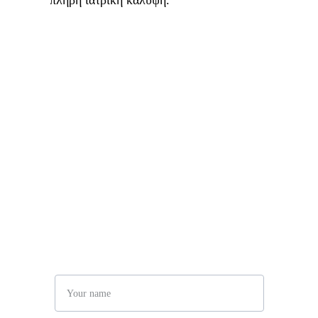
πλήρη ιατρική κάλυψη.
Φόρμα Επικοινωνίας
Name*